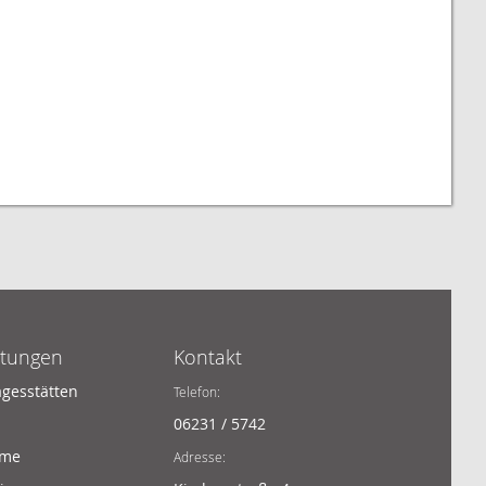
htungen
Kontakt
agesstätten
Telefon:
06231 / 5742
ime
Adresse: