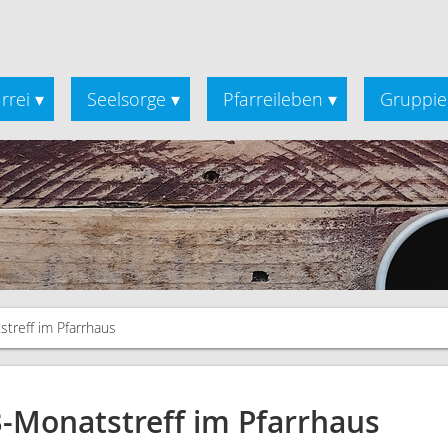
rrei
Seelsorge
Pfarreileben
Gruppie
▾
▾
▾
treff im Pfarrhaus
-Monatstreff im Pfarrhaus