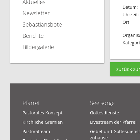
Aktuelles
Datum:
Newsletter
Uhrzeit:
Ort:
Sebastiansbote
Berichte
Organisa
Kategori
Bildergalerie
zurück zu
Pfarrei
Seelsorge
Pastorales Konzept
Gottesdienste
Kirchliche Gremien
Livestream der Pfarrei
Pastoralteam
Gebet und Gottesdienst
zuhause