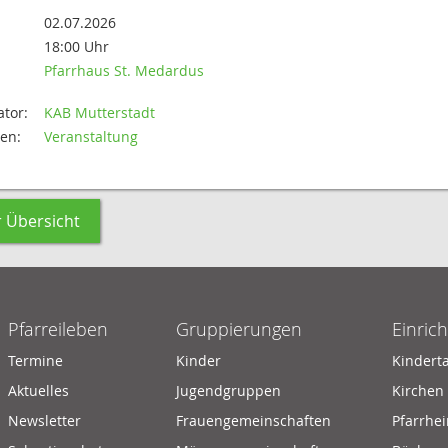
02.07.2026
18:00 Uhr
Pfarrhaus St. Medardus
tor:
KAB Mutterstadt
en:
Veranstaltung
r Übersicht
Pfarreileben
Gruppierungen
Einric
Termine
Kinder
Kindert
Aktuelles
Jugendgruppen
Kirchen
Newsletter
Frauengemeinschaften
Pfarrhe