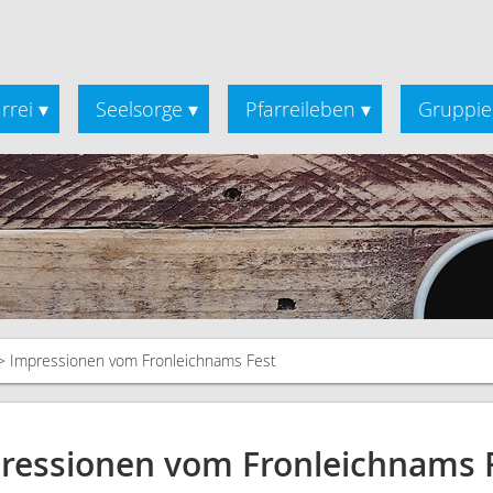
rrei
Seelsorge
Pfarreileben
Gruppie
▾
▾
▾
Impressionen vom Fronleichnams Fest
ressionen vom Fronleichnams 