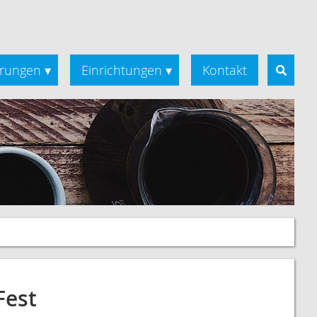
rungen
Einrichtungen
Kontakt
▾
▾
Fest