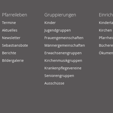
Pfarreileben
Gruppierungen
Einric
Termine
Kinder
Kindert
Aktuelles
Jugendgruppen
Kirchen
Newsletter
Frauengemeinschaften
Pfarrhe
Sebastiansbote
Männergemeinschaften
Büchere
Berichte
Erwachsenengruppen
Ökumeni
Bildergalerie
Kirchenmusikgruppen
Krankenpflegevereine
Seniorengruppen
Ausschüsse