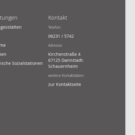
htungen
Kontakt
agesstätten
Telefon:
06231 / 5742
ime
Adresse:
ien
Kirchenstraße 4
67125 Dannstadt-
sche Sozialstationen
Schauernheim
weitere Kontaktdaten:
zur Kontaktseite