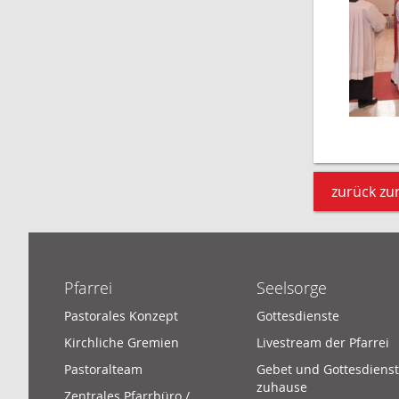
zurück zur
Pfarrei
Seelsorge
Pastorales Konzept
Gottesdienste
Kirchliche Gremien
Livestream der Pfarrei
Pastoralteam
Gebet und Gottesdienst
zuhause
Zentrales Pfarrbüro /