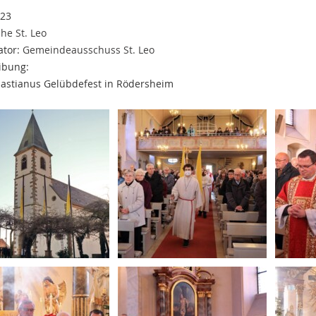
023
che St. Leo
ator:
Gemeindeausschuss St. Leo
ibung:
bastianus Gelübdefest in Rödersheim