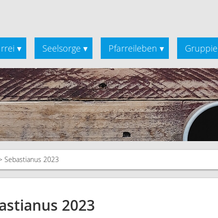
rrei
Seelsorge
Pfarreileben
Gruppie
▾
▾
▾
Sebastianus 2023
astianus 2023