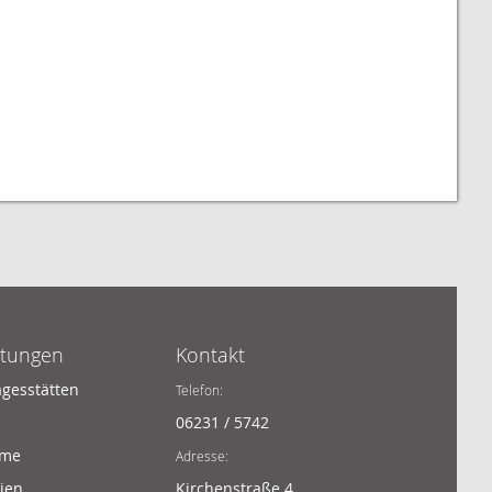
htungen
Kontakt
agesstätten
Telefon:
06231 / 5742
ime
Adresse:
ien
Kirchenstraße 4