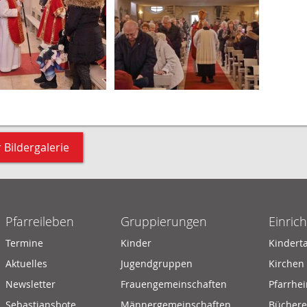
 Bildergalerie
Pfarreileben
Gruppierungen
Einric
Termine
Kinder
Kindert
Aktuelles
Jugendgruppen
Kirchen
Newsletter
Frauengemeinschaften
Pfarrhe
Sebastiansbote
Männergemeinschaften
Büchere