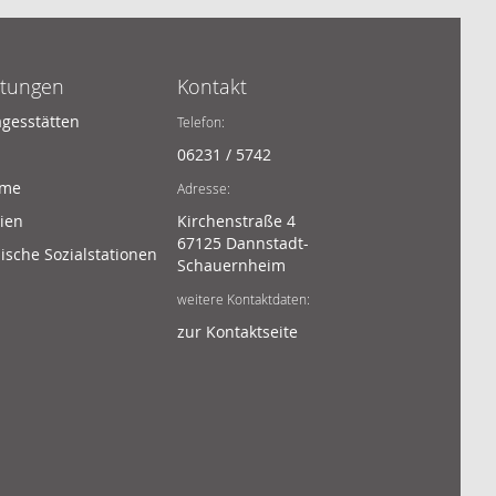
htungen
Kontakt
agesstätten
Telefon:
06231 / 5742
ime
Adresse:
ien
Kirchenstraße 4
67125 Dannstadt-
sche Sozialstationen
Schauernheim
weitere Kontaktdaten:
zur Kontaktseite