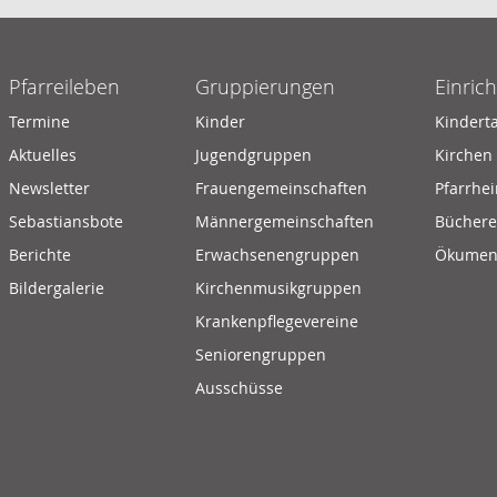
Pfarreileben
Gruppierungen
Einric
Termine
Kinder
Kindert
Aktuelles
Jugendgruppen
Kirchen
Newsletter
Frauengemeinschaften
Pfarrhe
Sebastiansbote
Männergemeinschaften
Büchere
Berichte
Erwachsenengruppen
Ökumeni
Bildergalerie
Kirchenmusikgruppen
Krankenpflegevereine
Seniorengruppen
Ausschüsse