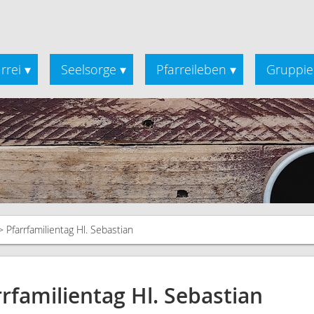
rrei
Seelsorge
Pfarreileben
Gruppie
▾
▾
▾
Pfarrfamilientag Hl. Sebastian
rrfamilientag Hl. Sebastian