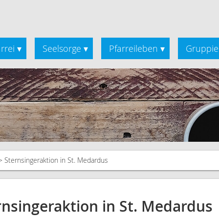
rrei
Seelsorge
Pfarreileben
Gruppie
▾
▾
▾
Sternsingeraktion in St. Medardus
rnsingeraktion in St. Medardus