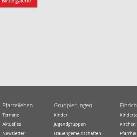
 Bildergalerie
Pfarreileben
Gruppierungen
Einric
Termine
Kinder
Kindert
Aktuelles
Jugendgruppen
Kirchen
Newsletter
Frauengemeinschaften
Pfarrhe