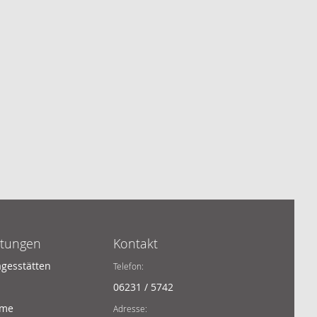
htungen
Kontakt
agesstätten
Telefon:
06231 / 5742
ime
Adresse: